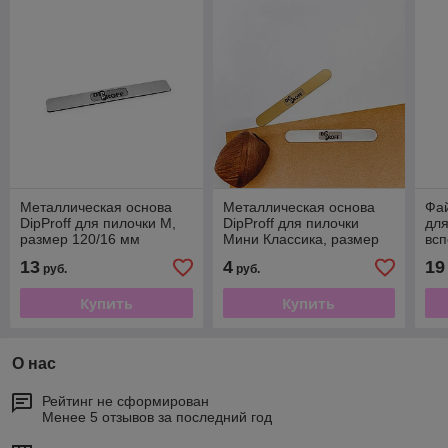
Металлическая основа
Металлическая основа
Фай
DipProff для пилочки М,
DipProff для пилочки
для
размер 120/16 мм
Мини Классика, размер
всп
16/130 мм
13
4
19
руб.
руб.
Купить
Купить
О нас
Рейтинг не сформирован
Менее 5 отзывов за последний год