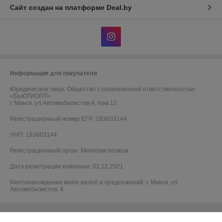
Сайт создан на платформе Deal.by
Информация для покупателя
Юридическое лицо:
Общество с ограниченной ответственностью
«БЬЮТИОПТ»
г. Минск, ул.Автомобилистов,4, пом.12
Регистрационный номер ЕГР: 193603144
УНП: 193603144
Регистрационный орган: Мингорисполком
Дата регистрации компании: 01.12.2021
Местонахождение книги жалоб и предложений: г. Минск, ул.
Автомобилистов, 4