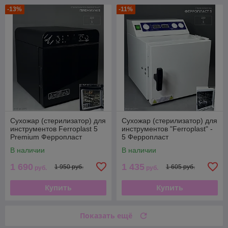
-13%
-11%
Сухожар (стерилизатор) для
Сухожар (стерилизатор) для
инструментов Ferroplast 5
инструментов "Ferroplast" -
Premium Ферропласт
5 Ферропласт
В наличии
В наличии
1 690
1 435
1 950 руб.
1 605 руб.
руб.
руб.
Купить
Купить
Показать ещё