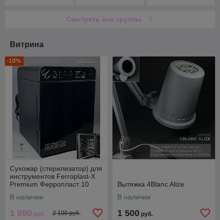
пылесосы
Смотреть все группы
Витрина
-10%
Сухожар (стерилизатор) для
инструментов Ferroplast-X
Premium Ферропласт 10
Вытяжка 4Blanc Alize
В наличии
В наличии
1 890
1 500
2 100 руб.
руб.
руб.