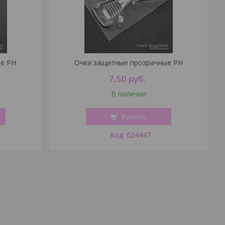
е PH
Очки защитные прозрачные PH
7,50
руб.
В наличии
Купить
024447