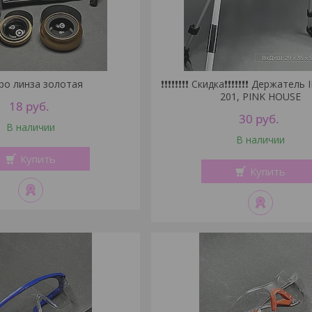
ро линза золотая
❗❗❗❗❗❗❗❗ Скидка❗❗❗❗❗❗❗ Держатель
201, PINK HOUSE
18
руб.
30
руб.
В наличии
В наличии
Купить
Купить