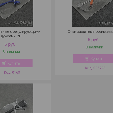
итные с регулирующими
Очки защитные оранжевы
дужками PH
6
руб.
6
руб.
В наличии
В наличии
Купить
Купить
023728
0169