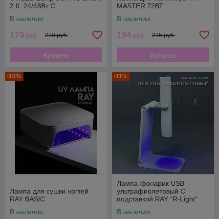
2.0. 24/48Вт С
MASTER 72ВТ
КВАРЦЕВЫМИ
В наличии
В наличии
СВЕТОДИОДАМИ ЧЕРНАЯ
179
194
210 руб.
215 руб.
руб.
руб.
Купить
Купить
-10%
-11%
Лампа-фонарик USB
Лампа для сушки ногтей
ультрафиолетовый С
RAY BASIC
подставкой RAY "R-Light"
3вт
В наличии
В наличии