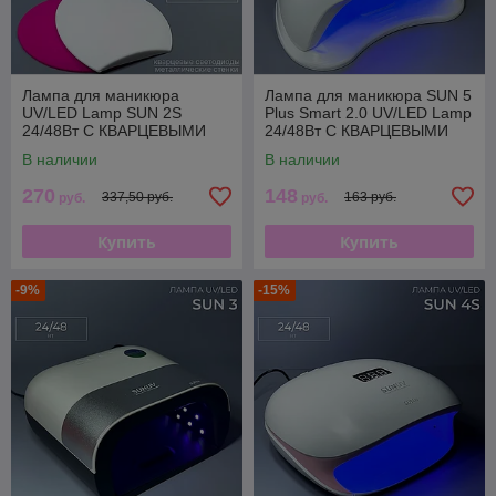
Лампа для маникюра
Лампа для маникюра SUN 5
UV/LED Lamp SUN 2S
Plus Smart 2.0 UV/LED Lamp
24/48Вт С КВАРЦЕВЫМИ
24/48Вт С КВАРЦЕВЫМИ
СВЕТОДИОДАМИ (с
СВЕТОДИОДАМИ
В наличии
В наличии
металлическими стенками)
270
148
337,50 руб.
163 руб.
руб.
руб.
Купить
Купить
-9%
-15%