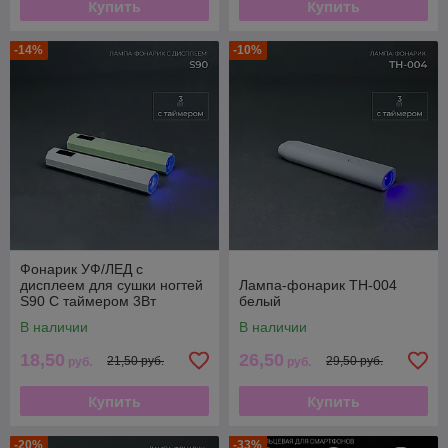
Купить
Купить
-14%
-10%
Фонарик УФ/ЛЕД с
дисплеем для сушки ногтей
Лампа-фонарик TH-004
S90 С таймером 3Вт
белый
(Белый)
В наличии
В наличии
18,50
26,50
21,50 руб.
29,50 руб.
руб.
руб.
Купить
Купить
-20%
-33%