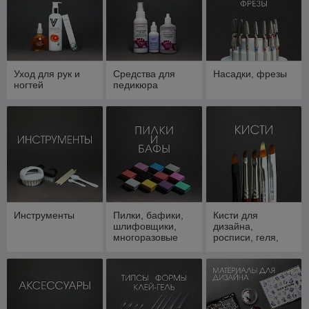
Уход для рук и
Средства для
Насадки, фрезы
ногтей
педикюра
Инструменты
Пилки, бафики,
Кисти для
шлифовщики,
дизайна,
многоразовые
росписи, геля,
основы для
акрила
ногтей