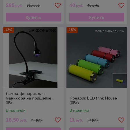
285
40
315 руб.
45 руб.
руб.
руб.
Купить
Купить
-12%
-15%
Лампа-фонарик для
маникюра на прищепке ,
Фонарик LED Pink House
3Вт
(6Вт)
В наличии
В наличии
18,50
11
21 руб.
13 руб.
руб.
руб.