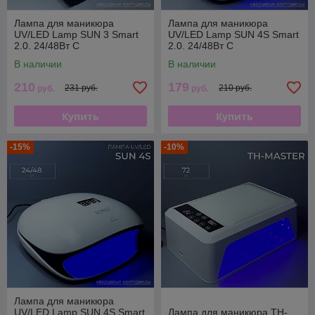
Лампа для маникюра
Лампа для маникюра
UV/LED Lamp SUN 3 Smart
UV/LED Lamp SUN 4S Smart
2.0. 24/48Вт С
2.0. 24/48Вт С
КВАРЦЕВЫМИ
КВАРЦЕВЫМИ
В наличии
В наличии
СВЕТОДИОДАМИ
СВЕТОДИОДАМИ РОЗОВАЯ
210
179
231 руб.
210 руб.
руб.
руб.
Купить
Купить
-15%
-10%
Лампа для маникюра
UV/LED Lamp SUN 4S Smart
Лампа для маникюра TH-