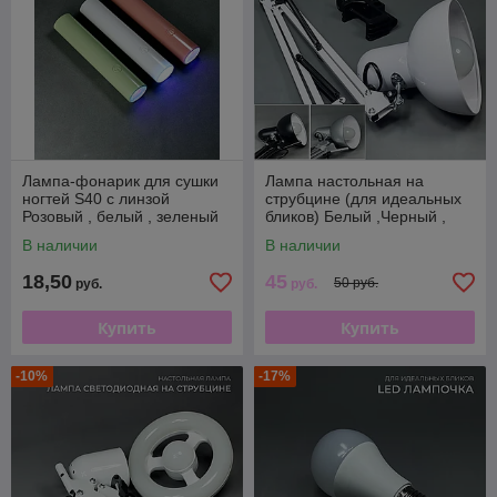
Лампа-фонарик для сушки
Лампа настольная на
ногтей S40 с линзой
струбцине (для идеальных
Розовый , белый , зеленый
бликов) Белый ,Черный ,
Серебро.
В наличии
В наличии
18,50
45
50 руб.
руб.
руб.
Купить
Купить
-10%
-17%