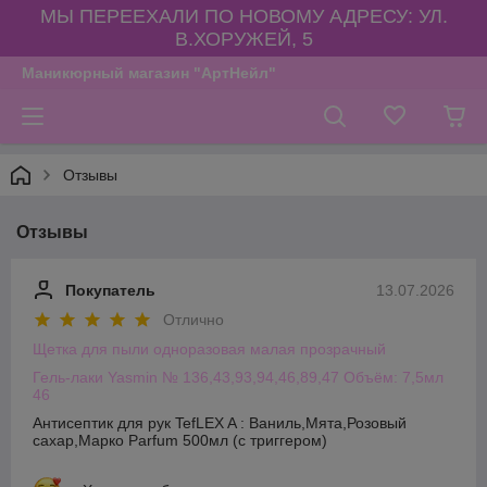
МЫ ПЕРЕЕХАЛИ ПО НОВОМУ АДРЕСУ: УЛ.
В.ХОРУЖЕЙ, 5
Маникюрный магазин "АртНейл"
Отзывы
Отзывы
Покупатель
13.07.2026
Отлично
Щетка для пыли одноразовая малая прозрачный
Гель-лаки Yasmin № 136,43,93,94,46,89,47 Объём: 7,5мл
46
Антисептик для рук TefLEX A : Ваниль,Мята,Розовый
сахар,Марко Parfum 500мл (с триггером)