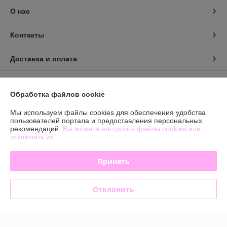
О нас
Контакты
Доставка и оплата
График работы
Обработка файлов cookie
Полная версия сайта
Мы используем файлы cookies для обеспечения удобства
пользователей портала и предоставления персональных
рекомендаций.
Вы можете настроить файлы cookies или
Политика обработки cookies
отключить их.
Сайт создан на платформе Deal.by
Принять
Отклонить
Информация для покупателя