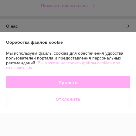
Показать все отзывы
О нас
Контакты
Обработка файлов cookie
Мы используем файлы cookies для обеспечения удобства
Доставка и оплата
пользователей портала и предоставления персональных
рекомендаций.
Вы можете настроить файлы cookies или
отключить их.
График работы
Принять
Полная версия сайта
Политика обработки cookies
Отклонить
Сайт создан на платформе Deal.by