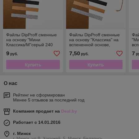
Файлы DipProff сменные
Файлы DipProff сменные
Фай
на основу "Мини
на основу "Классика" на
"Ми
Классика/М"серый 240
вспененной основе,
всп
гр., (50шт)
180гр, (25шт)
гр.
9
7,50
7
руб.
руб.
р
Купить
Купить
О нас
Рейтинг не сформирован
Менее 5 отзывов за последний год
Компания продает на
Deal.by
Работает с 14.01.2016
г. Минск
г. Минск, ул.В. Хоружей, 5, Минск, Беларусь