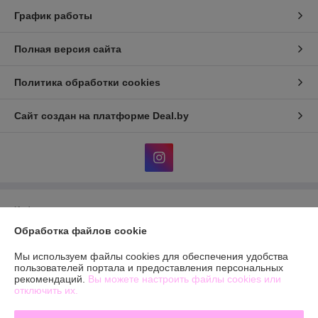
График работы
Полная версия сайта
Политика обработки cookies
Сайт создан на платформе Deal.by
Информация для покупателя
Обработка файлов cookie
Юридическое лицо:
Общество с ограниченной ответственностью
«БЬЮТИОПТ»
г. Минск, ул.Автомобилистов,4, пом.12
Мы используем файлы cookies для обеспечения удобства
пользователей портала и предоставления персональных
Регистрационный номер ЕГР: 193603144
рекомендаций.
Вы можете настроить файлы cookies или
отключить их.
УНП: 193603144