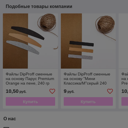
Подобные товары компании
Файлы DipProff сменные
Файлы DipProff сменные
Фай
на основу Парус Premium
на основу "Мини
на 
Orange на пене, 240 гр
Классика/М"серый 240
Pre
(25шт)
гр., (50шт)
(50
10,50
9
10
руб.
руб.
Купить
Купить
О нас