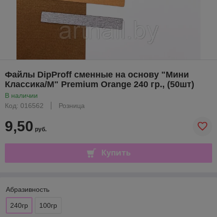
Файлы DipProff сменные на основу "Мини
Классика/М" Premium Orange 240 гр., (50шт)
В наличии
Код: 016562
Розница
9,50
руб.
Купить
Абразивность
240гр
100гр