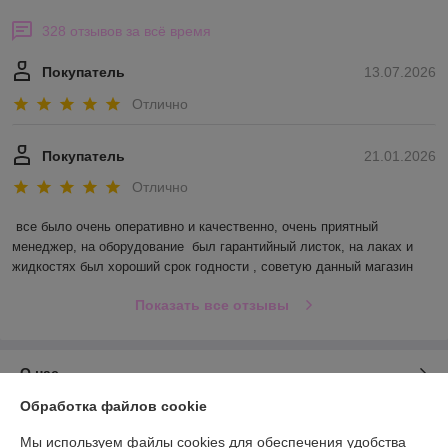
328 отзывов за всё время
Покупатель
13.07.2026
Отлично
Покупатель
21.01.2026
Отлично
все было очень оперативно и качественно, очень приятный 
менеджер, на оборудование  был гарантийный листок, на лаках и 
жидкостях был хороший срок годности , советую данный магазин
Показать все отзывы
О нас
Обработка файлов cookie
Контакты
Мы используем файлы cookies для обеспечения удобства