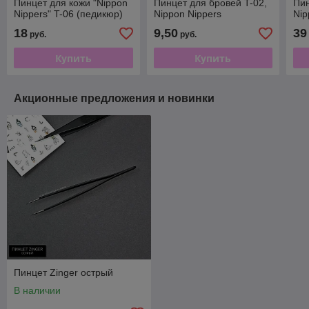
Пинцет для кожи "Nippon
Пинцет для бровей T-02,
Пи
Nippers" T-06 (педикюр)
Nippon Nippers
Nip
18
9,50
39
руб.
руб.
Купить
Купить
Акционные предложения и новинки
Пинцет Zinger острый
В наличии