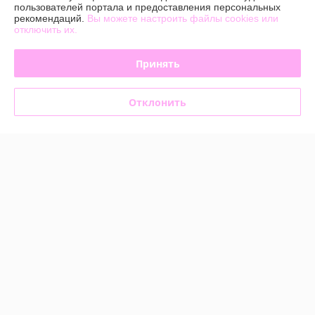
пользователей портала и предоставления персональных
Доставка и оплата
рекомендаций.
Вы можете настроить файлы cookies или
отключить их.
График работы
Принять
Полная версия сайта
Отклонить
Политика обработки cookies
Сайт создан на платформе Deal.by
Информация для покупателя
Юридическое лицо:
Общество с ограниченной ответственностью
«БЬЮТИОПТ»
г. Минск, ул.Автомобилистов,4, пом.12
Регистрационный номер ЕГР: 193603144