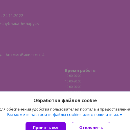
 24.11.2022
еспублика Беларусь
ул. Автомобилистов, 4
Время работы
10:00-20:00
10:00-20:00
10:00-20:00
10:00-20:00
10:00-20:00
Обработка файлов cookie
10:00-20:00
 для обеспечения удобства пользователей портала и предоставлени
10:00-20:00
Вы можете настроить файлы cookies или отключить их.
Принять все
Сайт создан на платформе Deal.by
Отклонить