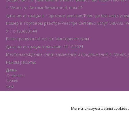
г. Минск, ул.Автомобилистов,4, пом.12
Дата регистрации в Торговом реестре/Реестре бытовых услуг:
Номер в Торговом реестре/Реестре бытовых услуг: 546232, Р
УНП: 193603144
Регистрационный орган: Мингорисполком
Дата регистрации компании: 01.12.2021
Местонахождение книги замечаний и предложений: г. Минск, 
Режим работы:
День
Понедельник
Вторник
Среда
Четверг
Пятница
Суббота
Мы используем файлы cookies
Воскресенье