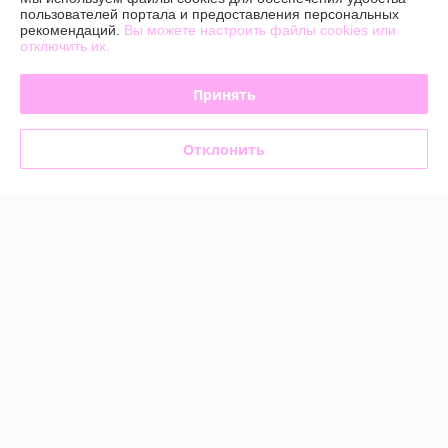
пользователей портала и предоставления персональных
Покупатель
13.07.2026
рекомендаций.
Вы можете настроить файлы cookies или
отключить их.
Отлично
Принять
Покупатель
21.01.2026
Отлично
Отклонить
все было очень оперативно и качественно, очень приятный 
менеджер, на оборудование  был гарантийный листок, на лаках и 
жидкостях был хороший срок годности , советую данный магазин
Показать все отзывы
О нас
Контакты
Доставка и оплата