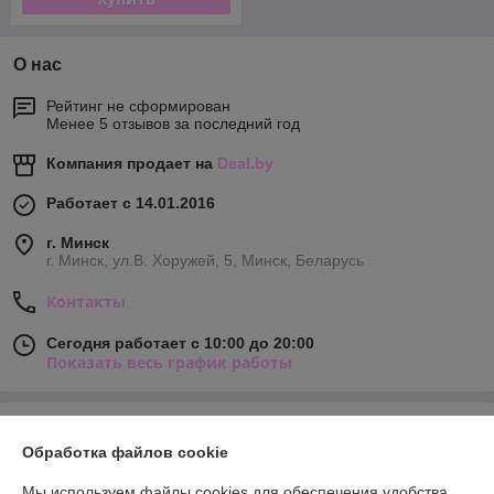
О нас
Рейтинг не сформирован
Менее 5 отзывов за последний год
Компания продает на
Deal.by
Работает с 14.01.2016
г. Минск
г. Минск, ул.В. Хоружей, 5, Минск, Беларусь
Контакты
Сегодня работает с 10:00 до 20:00
Показать весь график работы
Отзывы о магазине
Обработка файлов cookie
328 отзывов за всё время
Мы используем файлы cookies для обеспечения удобства