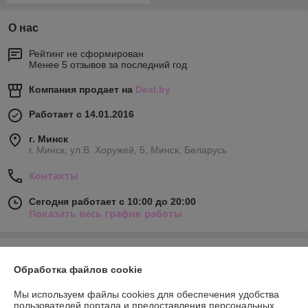
О нас
Рейтинг не сформирован
Менее 5 отзывов за последний год
Компания продает на
Deal.by
Работает с 14.01.2016
г. Минск
г. Минск, ул.В. Хоружей, 5, Минск, Беларусь
Контакты
Сегодня работает с 10:00 до 20:00
Показать весь график работы
Отзывы о магазине
Обработка файлов cookie
328 отзывов за всё время
Мы используем файлы cookies для обеспечения удобства
пользователей портала и предоставления персональных