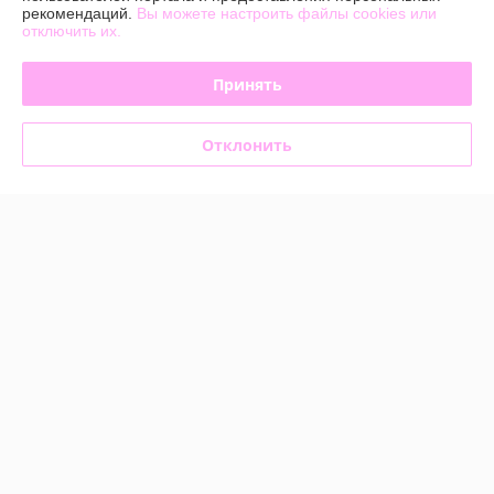
Покупатель
13.07.2026
рекомендаций.
Вы можете настроить файлы cookies или
отключить их.
Отлично
Принять
Покупатель
21.01.2026
Отлично
Отклонить
все было очень оперативно и качественно, очень приятный 
менеджер, на оборудование  был гарантийный листок, на лаках и 
жидкостях был хороший срок годности , советую данный магазин
Показать все отзывы
О нас
Контакты
Доставка и оплата
График работы