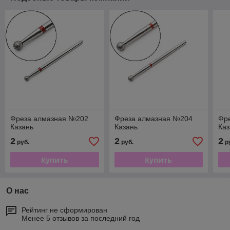
Фреза алмазная №202
Фреза алмазная №204
Фр
Казань
Казань
Каз
2
2
2
руб.
руб.
р
Купить
Купить
О нас
Рейтинг не сформирован
Менее 5 отзывов за последний год