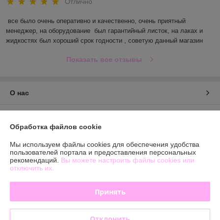
Отлично
все было очень оперативно и качественно, очень приятный 
менеджер, на оборудование  был гарантийный листок, на лаках и 
жидкостях был хороший срок годности , советую данный магазин
Показать все отзывы
О нас
Контакты
Обработка файлов cookie
Доставка и оплата
Мы используем файлы cookies для обеспечения удобства
пользователей портала и предоставления персональных
рекомендаций.
Вы можете настроить файлы cookies или
График работы
отключить их.
Полная версия сайта
Принять
Политика обработки cookies
Отклонить