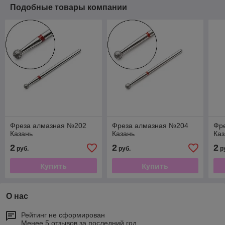
Подобные товары компании
Фреза алмазная №202
Фреза алмазная №204
Фр
Казань
Казань
Каз
2
2
2
руб.
руб.
р
Купить
Купить
О нас
Рейтинг не сформирован
Менее 5 отзывов за последний год