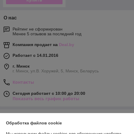
О нас
Рейтинг не сформирован
Менее 5 отзывов за последний год
Компания продает на
Deal.by
Работает с 14.01.2016
г. Минск
г. Минск, ул.В. Хоружей, 5, Минск, Беларусь
Контакты
Сегодня работает с 10:00 до 20:00
Показать весь график работы
Отзывы о магазине
Обработка файлов cookie
328 отзывов за всё время
Мы используем файлы cookies для обеспечения удобства