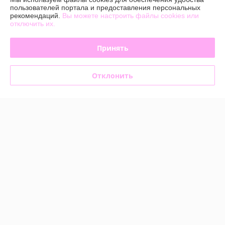
пользователей портала и предоставления персональных
Покупатель
13.07.2026
рекомендаций.
Вы можете настроить файлы cookies или
отключить их.
Отлично
Принять
Покупатель
21.01.2026
Отлично
Отклонить
все было очень оперативно и качественно, очень приятный 
менеджер, на оборудование  был гарантийный листок, на лаках и 
жидкостях был хороший срок годности , советую данный магазин
Показать все отзывы
О нас
Контакты
Доставка и оплата