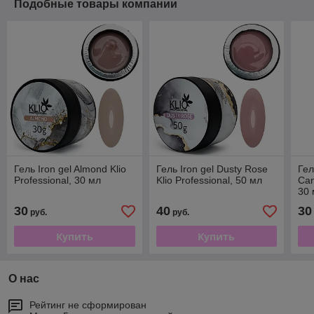
Подобные товары компании
Гель Iron gel Almond Klio
Гель Iron gel Dusty Rose
Гел
Professional, 30 мл
Klio Professional, 50 мл
Can
30
30
40
30
руб.
руб.
Купить
Купить
О нас
Рейтинг не сформирован