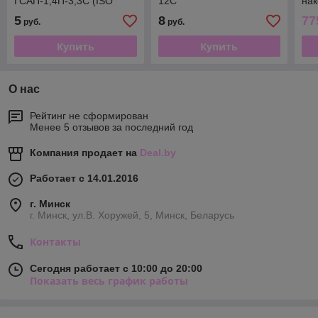
ГСАП-1,4П-3,3С (ISO
12С
нак
866.104.254.033.014)
(866.104.274.120.031)
400
5
8
77
руб.
руб.
ПЕ
Купить
Купить
О нас
Рейтинг не сформирован
Менее 5 отзывов за последний год
Компания продает на
Deal.by
Работает с 14.01.2016
г. Минск
г. Минск, ул.В. Хоружей, 5, Минск, Беларусь
Контакты
Сегодня работает с 10:00 до 20:00
Показать весь график работы