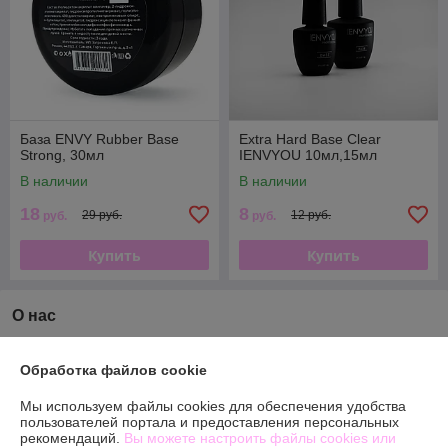
База ENVY Rubber Base
Extra Hard Base Clear
Strong, 30мл
IENVYOU 10мл,15мл
В наличии
В наличии
18
8
29 руб.
12 руб.
руб.
руб.
Купить
Купить
О нас
Рейтинг не сформирован
Менее 5 отзывов за последний год
Обработка файлов cookie
Компания продает на
Deal.by
Мы используем файлы cookies для обеспечения удобства
пользователей портала и предоставления персональных
рекомендаций.
Вы можете настроить файлы cookies или
Работает с 14.01.2016