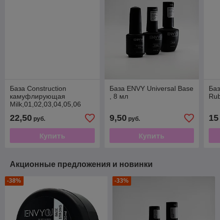
База Construction
База ENVY Universal Base
Баз
камуфлирующая
, 8 мл
Rub
Milk,01,02,03,04,05,06
MUST HAVE Объём: 15мл
22,50
9,50
15
руб.
руб.
Купить
Купить
Акционные предложения и новинки
-38%
-33%