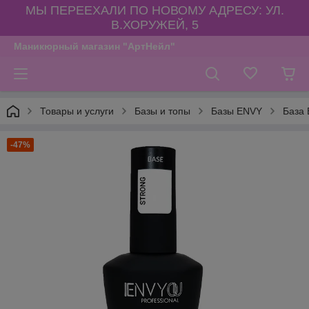
МЫ ПЕРЕЕХАЛИ ПО НОВОМУ АДРЕСУ: УЛ.
В.ХОРУЖЕЙ, 5
Маникюрный магазин "АртНейл"
Товары и услуги
Базы и топы
Базы ENVY
База 
-47%