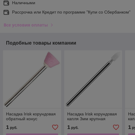
Наличными
Рассрочка или Кредит по программе "Купи со Сбербанком"
Все условия оплаты
Подобные товары компании
Насадка Irisk корундовая
Насадка Irisk корундовая
Нас
обратный конус
капля 3мм крупная
ка
1
1
1
руб.
руб.
р