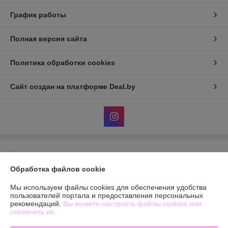
График работы
Полная версия сайта
Политика обработки cookies
Сайт создан на платформе Deal.by
Информация для покупателя
Обработка файлов cookie
Юридическое лицо:
Общество с ограниченной ответственностью
«БЬЮТИОПТ»
г. Минск, ул.Автомобилистов,4, пом.12
Мы используем файлы cookies для обеспечения удобства
пользователей портала и предоставления персональных
Регистрационный номер ЕГР: 193603144
рекомендаций.
Вы можете настроить файлы cookies или
отключить их.
УНП: 193603144