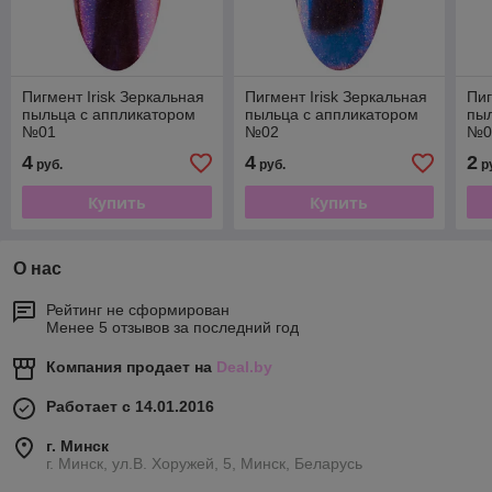
Пигмент Irisk Зеркальная
Пигмент Irisk Зеркальная
Пиг
пыльца с аппликатором
пыльца с аппликатором
пыл
№01
№02
№0
4
4
2
руб.
руб.
р
Купить
Купить
О нас
Рейтинг не сформирован
Менее 5 отзывов за последний год
Компания продает на
Deal.by
Работает с 14.01.2016
г. Минск
г. Минск, ул.В. Хоружей, 5, Минск, Беларусь