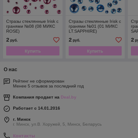
Стразы стеклянные Irisk с
Стразы стеклянные Irisk с
Стр
гранями №08 (08 МИКС
гранями №01 (01 МИКС
гр
ROSE)
LT.SAPPHIRE)
SA
2
2
2
руб.
руб.
р
Купить
Купить
О нас
Рейтинг не сформирован
Менее 5 отзывов за последний год
Компания продает на
Deal.by
Работает с 14.01.2016
г. Минск
г. Минск, ул.В. Хоружей, 5, Минск, Беларусь
Контакты