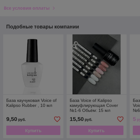
Все условия оплаты
Подобные товары компании
База каучуковая Voice of
База Voice of Kalipso
Баз
Kalipso Rubber , 10 мл
камуфлирующая Cover
Voi
№1-6 Обьём: 15 мл
№6
9,50
15,50
5
руб.
руб.
р
Купить
Купить