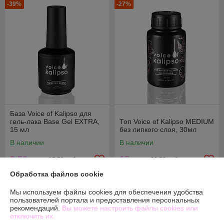
-39%
-27%
База Voice of Kalipso для
гель-лака Base Gel EXTRA,
Топ Voice of Kalipso MEDIUM
15 мл
без липкого слоя, 30мл
В наличии
В наличии
9,50
15
15,50 руб.
20,50 руб.
руб.
руб.
Обработка файлов cookie
Купить
Купить
Мы используем файлы cookies для обеспечения удобства
пользователей портала и предоставления персональных
-26%
-24%
рекомендаций.
Вы можете настроить файлы cookies или
отключить их.