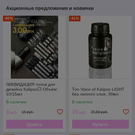
Акционные предложения и новинки
-80%
-41%
ЛИКВИДАЦИЯ топов для
дизайна Kalipso💥 Объём:
Топ Voice of Kalipso LIGHT
10/15мл
без липкого слоя, 30мл
В наличии
В наличии
3
15
15 руб.
25,50 руб.
руб.
руб.
Купить
Купить