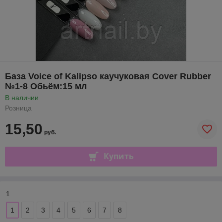
База Voice of Kalipso каучуковая Cover Rubber
№1-8 Обьём:15 мл
В наличии
Розница
15,50
руб.
Купить
1
1
2
3
4
5
6
7
8