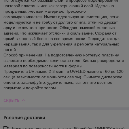
Используется как базовый слой, в процессе моделирования
ногтевой пластины или как завершающий слой. Идеально
прозрачный, жесткий материал. Прекрасно
самовыравнивается. Имеют идеальную консистенцию, легко
моделируются и не требуют долгого опила, отлично держат
арку и не желтеет при носке. Обладают высокой степенью
адгезии, что исключает отслойки и скалывание. Сохраняют
яркий глянцевый блеск на все время носки. Подходит как для
наращивания, так и для укрепления и ремонта натуральных
ногтей.
Способ применения: На подготовленную ногтевую пластину
выложите необходимое количество геля. Кистью распределите
материал по поверхности ногтя и формы.
Просушите в UV лампе 2-3 мин., в UV+LED лампе от 60 до 120
сек. (в зависимости от мощности лампы). Снимите дисперсию,
опилите, зашлифуйте, удалите пыль, выполните цветное
покрытие и покройте топом.
Скрыть
Условия доставки
Бесплатная доставка заказов от 80 руб.(по МИНСКУ + 5км)