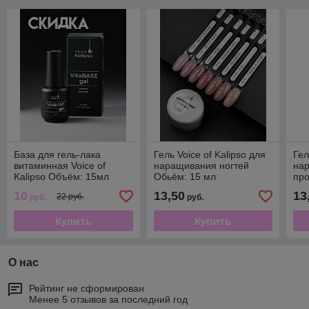
База для гель-лака
Гель Voice of Kalipso для
Гел
витаминная Voice of
наращивания ногтей
на
Kalipso Объём: 15мл
Обьём: 15 мл
про
15
10
13,50
13
22 руб.
руб.
руб.
Купить
Купить
О нас
Рейтинг не сформирован
Менее 5 отзывов за последний год