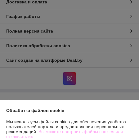
Доставка и оплата
График работы
Полная версия сайта
Политика обработки cookies
Сайт создан на платформе Deal.by
Информация для покупателя
Обработка файлов cookie
Юридическое лицо:
Общество с ограниченной ответственностью
«БЬЮТИОПТ»
г. Минск, ул.Автомобилистов,4, пом.12
Мы используем файлы cookies для обеспечения удобства
пользователей портала и предоставления персональных
Регистрационный номер ЕГР: 193603144
рекомендаций.
Вы можете настроить файлы cookies или
отключить их.