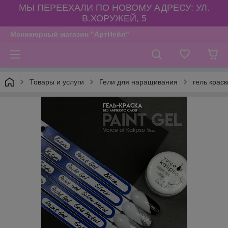
МЫ ПЕРЕЕХАЛИ ПО НОВОМУ АДРЕСУ: УЛ.
В.ХОРУЖЕЙ, 5
Маникюрный магазин "АртНейл"
Товары и услуги
Гели для наращивания
гель краск