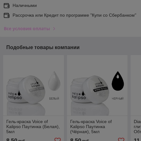
Наличными
Рассрочка или Кредит по программе "Купи со Сбербанком"
Все условия оплаты
Подобные товары компании
Гель-краска Voice of
Гель-краска Voice of
Dia
Kalipso Паутинка (Белая),
Kalipso Паутинка
гли
5мл
(Чёрная), 5мл
Об
8,50
8,50
11