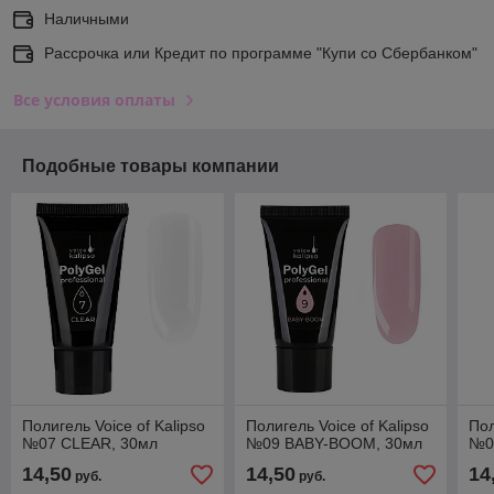
Наличными
Рассрочка или Кредит по программе "Купи со Сбербанком"
Все условия оплаты
Подобные товары компании
Полигель Voice of Kalipso
Полигель Voice of Kalipso
Пол
№07 CLEAR, 30мл
№09 BABY-BOOM, 30мл
№0
14,50
14,50
14
руб.
руб.