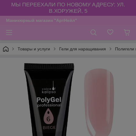
МЫ ПЕРЕЕХАЛИ ПО НОВОМУ АДРЕСУ: УЛ.
В.ХОРУЖЕЙ, 5
Маникюрный магазин "АртНейл"
Товары и услуги
Гели для наращивания
Полигели 