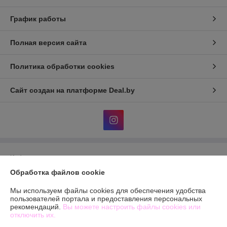
График работы
Полная версия сайта
Политика обработки cookies
Сайт создан на платформе Deal.by
Информация для покупателя
Обработка файлов cookie
Юридическое лицо:
Общество с ограниченной ответственностью
«БЬЮТИОПТ»
г. Минск, ул.Автомобилистов,4, пом.12
Мы используем файлы cookies для обеспечения удобства
пользователей портала и предоставления персональных
Регистрационный номер ЕГР: 193603144
рекомендаций.
Вы можете настроить файлы cookies или
отключить их.
УНП: 193603144