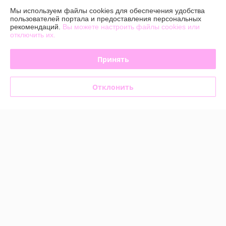
Мы используем файлы cookies для обеспечения удобства
Доставка и оплата
пользователей портала и предоставления персональных
рекомендаций.
Вы можете настроить файлы cookies или
отключить их.
График работы
Принять
Полная версия сайта
Политика обработки cookies
Отклонить
Сайт создан на платформе Deal.by
Информация для покупателя
Юридическое лицо:
Общество с ограниченной ответственностью
«БЬЮТИОПТ»
г. Минск, ул.Автомобилистов,4, пом.12
Регистрационный номер ЕГР: 193603144