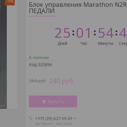
-9%
Блок управления Marathon N2R
ПЕДАЛИ
2
5
0
1
5
4
4
Дней
Час
Минуты
Сек
В наличии
Код:
025896
240
руб.
264
руб.
Купить
+375 (29) 627-09-09
интернет- магазин