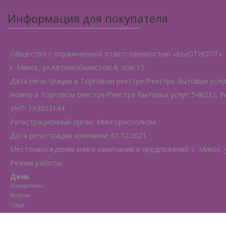
Информация для покупателя
Общество с ограниченной ответственностью «БЬЮТИОПТ»
г. Минск, ул.Автомобилистов,4, пом.12
Дата регистрации в Торговом реестре/Реестре бытовых услуг:
Номер в Торговом реестре/Реестре бытовых услуг: 546232, Р
УНП: 193603144
Регистрационный орган: Мингорисполком
Дата регистрации компании: 01.12.2021
Местонахождение книги замечаний и предложений: г. Минск, 
Режим работы:
День
Понедельник
Вторник
Среда
Четверг
Пятница