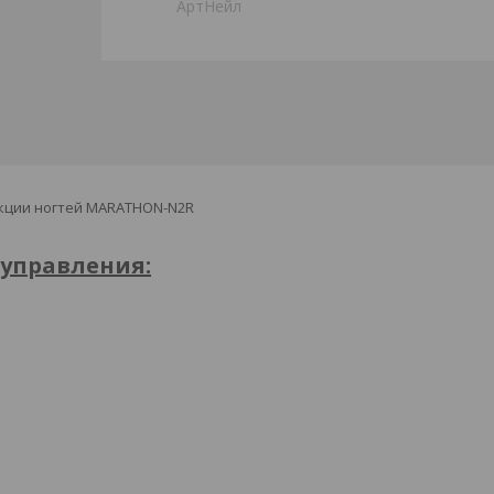
АртНейл
екции ногтей MARATHON-N2R
 управления: