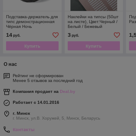
Подставка-держатель для
Наклейки на типсы (50шт
Под
типс демонстрационная
на листе), Цвет:Черный /
Ра
Чёрная Ночь
Белый / Бежевый
14
3
1,
руб.
руб.
Купить
Купить
О нас
Рейтинг не сформирован
Менее 5 отзывов за последний год
Компания продает на
Deal.by
Работает с 14.01.2016
г. Минск
г. Минск, ул.В. Хоружей, 5, Минск, Беларусь
Контакты