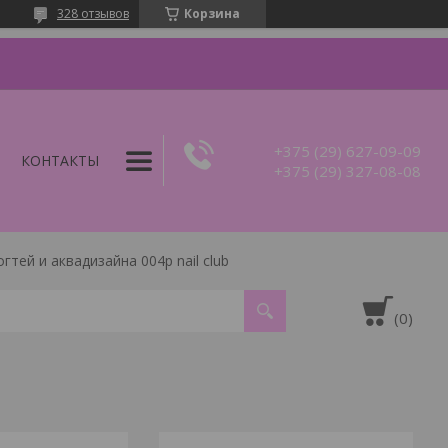
328 отзывов
Корзина
+375 (29) 627-09-09
КОНТАКТЫ
+375 (29) 327-08-08
тей и аквадизайна 004p nail club