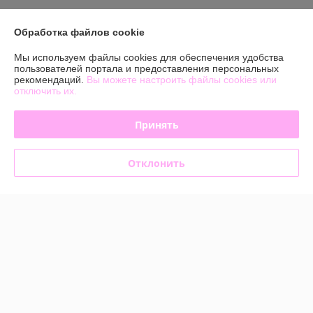
Контакты
Обработка файлов cookie
Мы используем файлы cookies для обеспечения удобства
Доставка и оплата
пользователей портала и предоставления персональных
рекомендаций.
Вы можете настроить файлы cookies или
отключить их.
График работы
Принять
Полная версия сайта
Политика обработки cookies
Отклонить
Сайт создан на платформе Deal.by
Информация для покупателя
Юридическое лицо:
Общество с ограниченной ответственностью