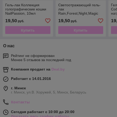
Гель-лак Коллекция
Светоотражающий гель-
Гел
голографические кошки
лак
Со
NailPassion, 10мл
Rain,Forest,Night,Magic
на
FLASH NailPassion, 10мл
сар
19,50
19,50
19
руб.
руб.
Купить
Купить
О нас
Рейтинг не сформирован
Менее 5 отзывов за последний год
Компания продает на
Deal.by
Работает с 14.01.2016
г. Минск
г. Минск, ул.В. Хоружей, 5, Минск, Беларусь
Контакты
Сегодня работает с 10:00 до 20:00
Показать весь график работы