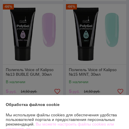
-66%
-66%
Полигель Voice of Kalipso
Полигель Voice of Kalipso
№13 BUBLE GUM, 30мл
№15 MINT, 30мл
В наличии
В наличии
5
5
14,50 руб.
14,50 руб.
руб.
руб.
Купить
Купить
Обработка файлов cookie
Мы используем файлы cookies для обеспечения удобства
-63%
-58%
пользователей портала и предоставления персональных
рекомендаций.
Вы можете настроить файлы cookies или
отключить их.