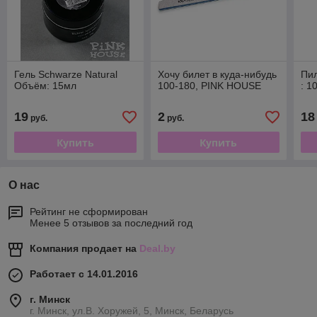
Гель Schwarze Natural
Хочу билет в куда-нибудь
Пи
Объём: 15мл
100-180, PINK HOUSE
: 1
19
2
18
руб.
руб.
Купить
Купить
О нас
Рейтинг не сформирован
Менее 5 отзывов за последний год
Компания продает на
Deal.by
Работает с 14.01.2016
г. Минск
г. Минск, ул.В. Хоружей, 5, Минск, Беларусь