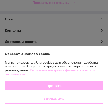
Показать все отзывы
О нас
Контакты
Доставка и оплата
График работы
Обработка файлов cookie
Мы используем файлы cookies для обеспечения удобства
Полная версия сайта
пользователей портала и предоставления персональных
рекомендаций.
Вы можете настроить файлы cookies или
отключить их.
Политика обработки cookies
Принять
Сайт создан на платформе Deal.by
Отклонить