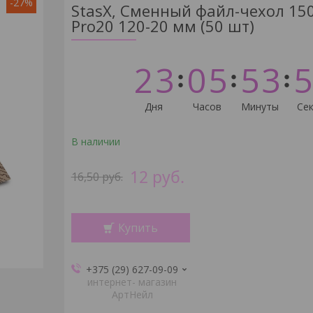
-27%
StasX, Сменный файл-чехол 150
Pro20 120-20 мм (50 шт)
2
3
0
5
5
3
5
Дня
Часов
Минуты
Сек
В наличии
12
руб.
16,50
руб.
Купить
+375 (29) 627-09-09
интернет- магазин
АртНейл