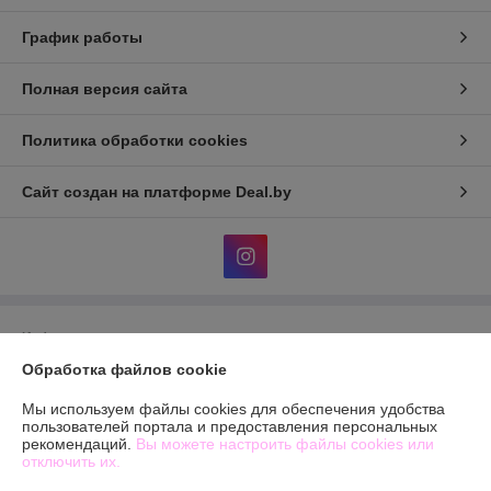
График работы
Полная версия сайта
Политика обработки cookies
Сайт создан на платформе Deal.by
Информация для покупателя
Обработка файлов cookie
Юридическое лицо:
Общество с ограниченной ответственностью
«БЬЮТИОПТ»
г. Минск, ул.Автомобилистов,4, пом.12
Мы используем файлы cookies для обеспечения удобства
пользователей портала и предоставления персональных
Регистрационный номер ЕГР: 193603144
рекомендаций.
Вы можете настроить файлы cookies или
отключить их.
УНП: 193603144