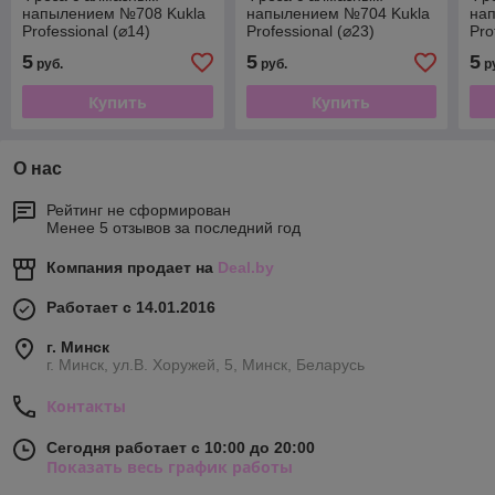
напылением №708 Kukla
напылением №704 Kukla
на
Professional (⌀14)
Professional (⌀23)
Pro
5
5
5
руб.
руб.
р
Купить
Купить
О нас
Рейтинг не сформирован
Менее 5 отзывов за последний год
Компания продает на
Deal.by
Работает с 14.01.2016
г. Минск
г. Минск, ул.В. Хоружей, 5, Минск, Беларусь
Контакты
Сегодня работает с 10:00 до 20:00
Показать весь график работы