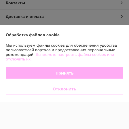
Контакты
Доставка и оплата
График работы
Обработка файлов cookie
Полная версия сайта
Мы используем файлы cookies для обеспечения удобства
пользователей портала и предоставления персональных
рекомендаций.
Вы можете настроить файлы cookies или
Политика обработки cookies
отключить их.
Сайт создан на платформе Deal.by
Принять
Отклонить
Информация для покупателя
Юридическое лицо:
Общество с ограниченной ответственностью
«БЬЮТИОПТ»
г. Минск, ул.Автомобилистов,4, пом.12