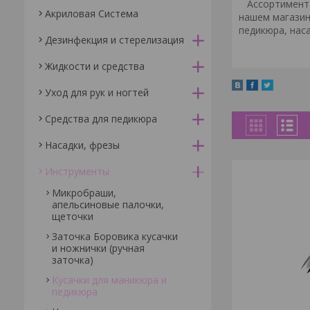
Ассортимент м
Акриловая Система
нашем магазин
педикюра, нас
Дезинфекция и стерелизация
Жидкости и средства
Уход для рук и ногтей
Средства для педикюра
Насадки, фрезы
Инструменты
Микробраши,
апельсиновые палочки,
щеточки
Заточка Боровика кусачки
и ножнички (ручная
заточка)
Кусачки для маникюра и
педикюра