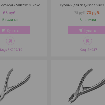
 кутикулы SK029/10, Yoko
Кусачки для педикюра SK03
65
руб.
70
руб.
75
руб.
В наличии
В наличии
Купить
Купить
SK029/10
SK037