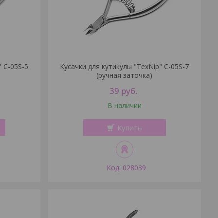
" C-05S-5
Кусачки для кутикулы "TexNip" C-05S-7
(ручная заточка)
39
руб.
В наличии
Купить
028039