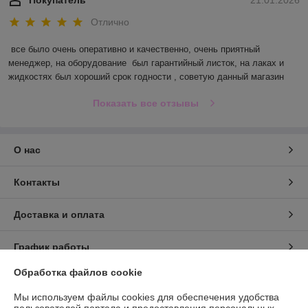
Покупатель
21.01.2026
Отлично
все было очень оперативно и качественно, очень приятный 
менеджер, на оборудование  был гарантийный листок, на лаках и 
жидкостях был хороший срок годности , советую данный магазин
Показать все отзывы
О нас
Контакты
Доставка и оплата
График работы
Обработка файлов cookie
Полная версия сайта
Мы используем файлы cookies для обеспечения удобства