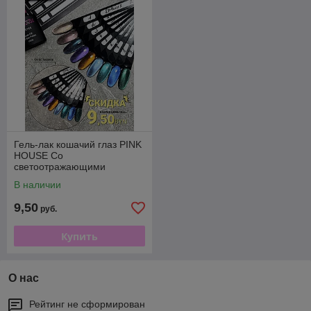
Гель-лак кошачий глаз PINK
HOUSE Со
светоотражающими
частичками Коллекция
В наличии
"Сфинкс № 1-9
9,50
руб.
Купить
О нас
Рейтинг не сформирован