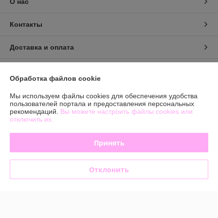
О нас
Контакты
Доставка и оплата
График работы
Обработка файлов cookie
Полная версия сайта
Мы используем файлы cookies для обеспечения удобства
пользователей портала и предоставления персональных
рекомендаций.
Вы можете настроить файлы cookies или
Политика обработки cookies
отключить их.
Сайт создан на платформе Deal.by
Принять
Отклонить
Информация для покупателя