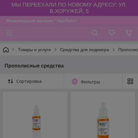
МЫ ПЕРЕЕХАЛИ ПО НОВОМУ АДРЕСУ: УЛ.
В.ХОРУЖЕЙ, 5
Маникюрный магазин "АртНейл"
Товары и услуги
Средства для педикюра
Прополис
Прополисные средства
Сортировка
0
Фильтры