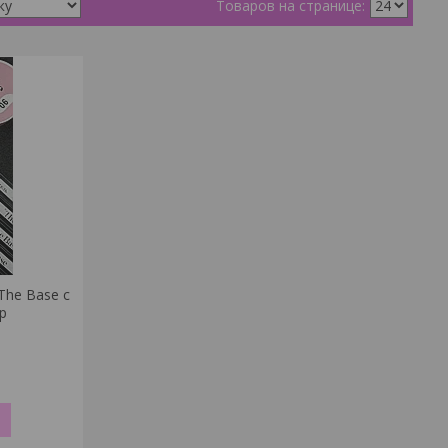
The Base с
р