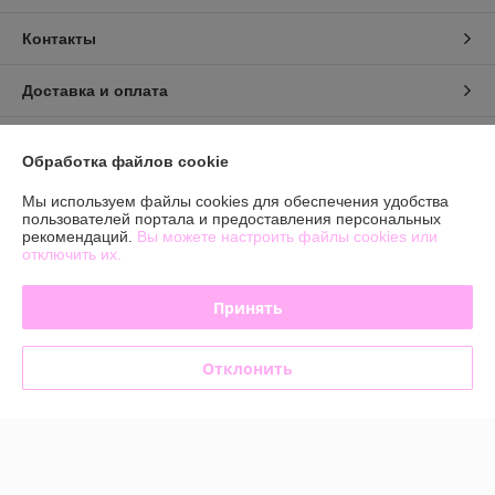
Контакты
Доставка и оплата
График работы
Обработка файлов cookie
Полная версия сайта
Мы используем файлы cookies для обеспечения удобства
пользователей портала и предоставления персональных
рекомендаций.
Вы можете настроить файлы cookies или
Политика обработки cookies
отключить их.
Сайт создан на платформе Deal.by
Принять
Отклонить
Информация для покупателя
Юридическое лицо:
Общество с ограниченной ответственностью