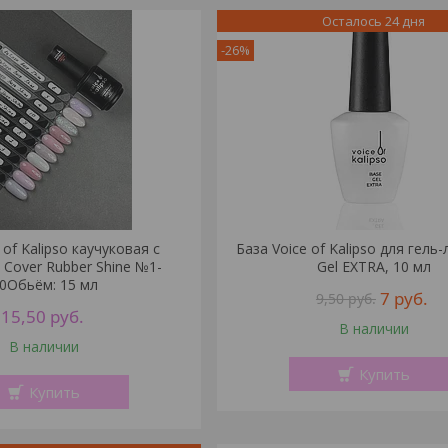
Осталось 24 дня
-26%
 of Kalipso каучуковая с
База Voice of Kalipso для гель
Cover Rubber Shine №1-
Gel EXTRA, 10 мл
0Обьём: 15 мл
7
руб.
9,50
руб.
15,50
руб.
В наличии
В наличии
Купить
Купить