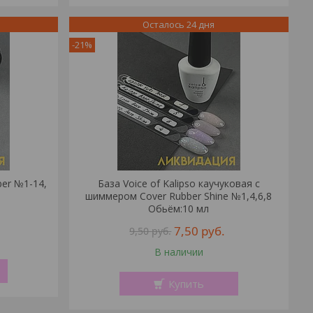
Осталось 24 дня
-21%
ber №1-14,
База Voice of Kalipso каучуковая с
шиммером Cover Rubber Shine №1,4,6,8
Обьём:10 мл
7,50
руб.
9,50
руб.
В наличии
Купить