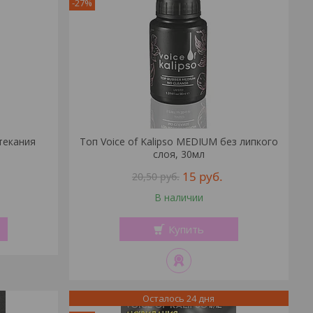
-27%
стекания
Топ Voice of Kalipso MEDIUM без липкого
л
слоя, 30мл
15
руб.
20,50
руб.
В наличии
Купить
Осталось 24 дня