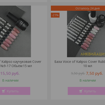
Осталось 24 дня
-21%
f Kalipso каучуковая Cover
База Voice of Kalipso Cover Rub
 №9-17 Обьём:15 мл
10 мл
15,50
руб.
7,50
руб.
9,50
руб.
В наличии
В наличии
Купить
Купить