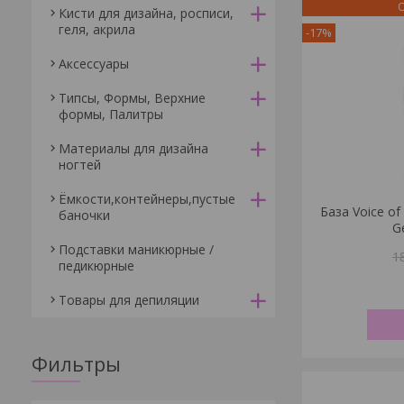
О
Кисти для дизайна, росписи,
геля, акрила
-17%
Аксессуары
Типсы, Формы, Верхние
формы, Палитры
Материалы для дизайна
ногтей
Ёмкости,контейнеры,пустые
База Voice of
баночки
G
Подставки маникюрные /
1
педикюрные
Товары для депиляции
Фильтры