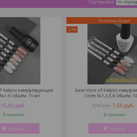
Осталось 24 дня
-21%
of Kalipso камуфлирующая
База Voice of Kalipso камуф
 №1-6 Обьём: 15 мл
Cover №1,3,5,6 Обьём: 1
15,50
руб.
7,50
руб.
9,50
руб.
В наличии
В наличии
Купить
Купить