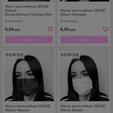
Маск трехслойные SENSE
(50шт)
Маска трехслойная SENSE
Белая,Мятная,Голубая,Жёл
(50шт) Лиловая
тая,
В наличии
В наличии
Ораньжевая,Розовая,Лилов
ая,Чёрная.
6,50
6,50
руб.
руб.
Купить
Купить
Маска трехслойная SENSE
Маска трехслойная SENSE
(50шт) Черная
(50шт) Белая