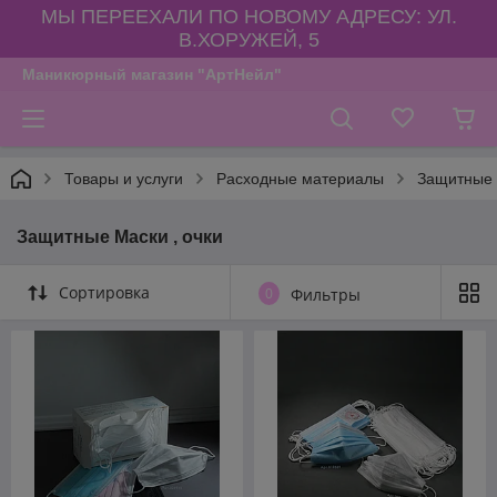
МЫ ПЕРЕЕХАЛИ ПО НОВОМУ АДРЕСУ: УЛ.
В.ХОРУЖЕЙ, 5
Маникюрный магазин "АртНейл"
Товары и услуги
Расходные материалы
Защитные 
Защитные Маски , очки
Сортировка
0
Фильтры