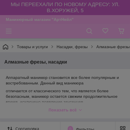
МЫ ПЕРЕЕХАЛИ ПО НОВОМУ АДРЕСУ: УЛ.
В.ХОРУЖЕЙ, 5
Маникюрный магазин "АртНейл"
Товары и услуги
Насадки, фрезы
Алмазные фрезы,
Алмазные фрезы, насадки
Аппаратный маникюр становится все более популярным и
востребованным. Данный вид маникюра
отличается от классического тем, что является более
безопасным, маникюр остается свежим продолжительное
время, исключено появление заусенцев.
Показать всё
Алмазные насадки
используются для обработки кожи вокруг
ногтя, для удаления мелких мозолей, натоптышей и прочих
дефектов кожи.
Сортировка
Таблица абразивности алмазных фрез:
0
Фильтры