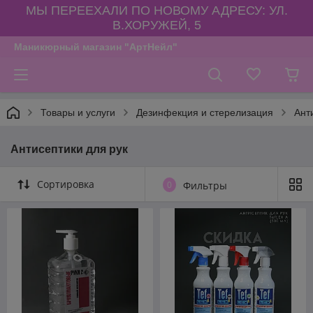
МЫ ПЕРЕЕХАЛИ ПО НОВОМУ АДРЕСУ: УЛ.
В.ХОРУЖЕЙ, 5
Маникюрный магазин "АртНейл"
Товары и услуги
Дезинфекция и стерелизация
Ант
Антисептики для рук
Сортировка
0
Фильтры