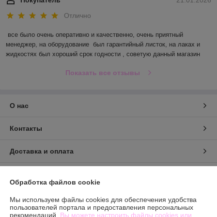
Покупатель
21.01.2026
Отлично
все было очень оперативно и качественно, очень приятный 
менеджер, на оборудование  был гарантийный листок, на лаках и 
жидкостях был хороший срок годности , советую данный магазин
Показать все отзывы
О нас
Контакты
Доставка и оплата
График работы
Обработка файлов cookie
Полная версия сайта
Мы используем файлы cookies для обеспечения удобства
пользователей портала и предоставления персональных
рекомендаций.
Вы можете настроить файлы cookies или