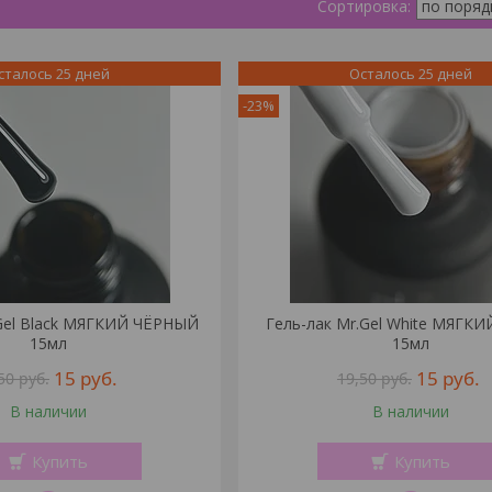
сталось 25 дней
Осталось 25 дней
-23%
.Gel Black МЯГКИЙ ЧЁРНЫЙ
Гель-лак Mr.Gel White МЯГК
15мл
15мл
15
руб.
15
руб.
,50
руб.
19,50
руб.
В наличии
В наличии
Купить
Купить