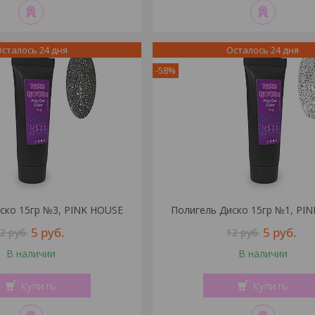
сталось 24 дня
Осталось 24 дня
-58%
ско 15гр №3, PINK HOUSE
Полигель Диско 15гр №1, PI
5
руб.
5
руб.
12
руб.
12
руб.
В наличии
В наличии
Купить
Купить