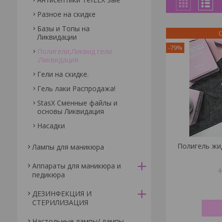
Разное на скидке
Базы и Топы на
О
Ликвидации
-79%
Полигели,Ликвид гели
:Ликвидация
Гели на скидке.
Гель лаки Распродажа!
StasX Сменные файлы и
основы Ликвидация
Насадки
Полигель жи
Лампы для маникюра
Аппараты для маникюра и
педикюра
ДЕЗИНФЕКЦИЯ И
СТЕРИЛИЗАЦИЯ
Настольные лампы/ лампы-