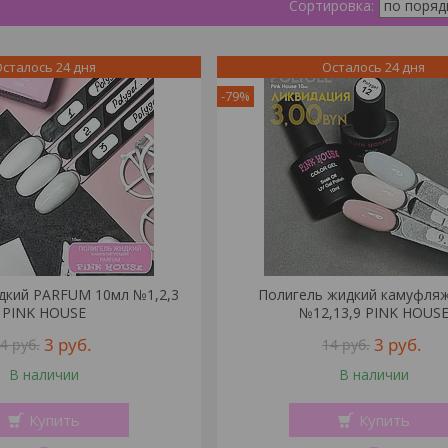
сталось 24 дня
Осталось 24 дня
-79%
дкий PARFUM 10мл №1,2,3
Полигель жидкий камуфля
PINK HOUSE
№12,13,9 PINK HOUS
3
руб.
3
руб.
14
руб.
14
руб.
В наличии
В наличии
Купить
Купить