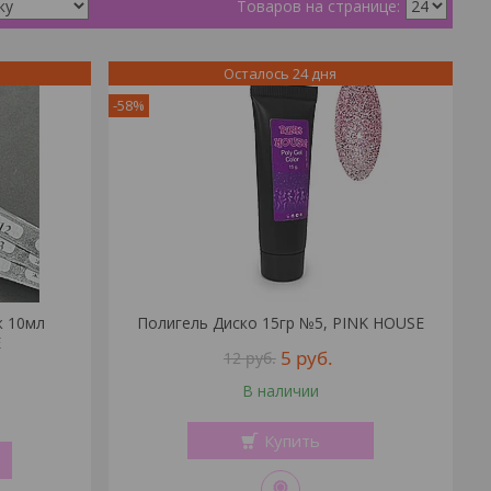
Осталось 24 дня
-58%
ж 10мл
Полигель Диско 15гр №5, PINK HOUSE
E
5
руб.
12
руб.
В наличии
Купить