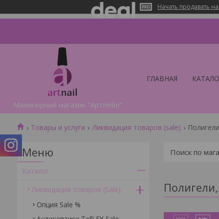
Начать продавать на
ГЛАВНАЯ
КАТАЛО
Маникюрный магазин "АртНейл"
Товары и услуги
Ликвидация товаров (sale)
Полигели
Каталог
Полигели,
Ликвидация товаров (Sale)
Опция Sale %
Антисептики TefLEX Sale