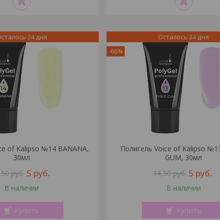
сталось 24 дня
Осталось 24 дня
-66%
ce of Kalipso №14 BANANA,
Полигель Voice of Kalipso №
30мл
GUM, 30мл
5
руб.
5
руб.
,50
руб.
14,50
руб.
В наличии
В наличии
Купить
Купить