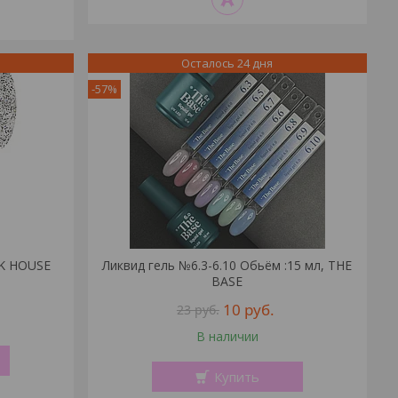
Осталось 24 дня
-57%
NK HOUSE
Ликвид гель №6.3-6.10 Обьём :15 мл, THE
BASE
10
руб.
23
руб.
В наличии
Купить