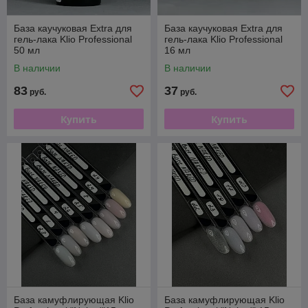
База каучуковая Extra для
База каучуковая Extra для
гель-лака Klio Professional
гель-лака Klio Professional
50 мл
16 мл
В наличии
В наличии
83
37
руб.
руб.
Купить
Купить
База камуфлирующая Klio
База камуфлирующая Klio