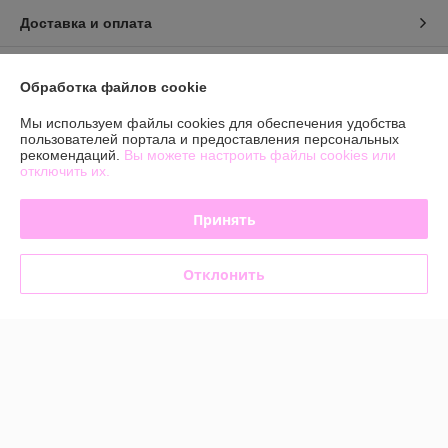
Доставка и оплата
График работы
Обработка файлов cookie
Полная версия сайта
Мы используем файлы cookies для обеспечения удобства
пользователей портала и предоставления персональных
рекомендаций.
Вы можете настроить файлы cookies или
Политика обработки cookies
отключить их.
Сайт создан на платформе Deal.by
Принять
Отклонить
Информация для покупателя
Юридическое лицо:
Общество с ограниченной ответственностью
«БЬЮТИОПТ»
г. Минск, ул.Автомобилистов,4, пом.12
Регистрационный номер ЕГР: 193603144